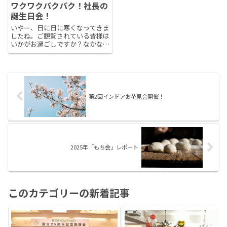
ワクワクパクパク！社長の
誕生日会！
いやー、日に日に寒くなってきま
したね。ご観覧されている皆様は
いかがお過ごしですか？なかな
か、寒くなってペンギン歩きをし
てしまいますな。タイトルの話に
戻りますが、11月17日、筆者と
しては、2度目を迎える恒例行事
に参加です。会場は雰囲気のあ
る...
第2回インドアお花見会開催！
2025年「もち会」レポート
このカテゴリーの新着記事