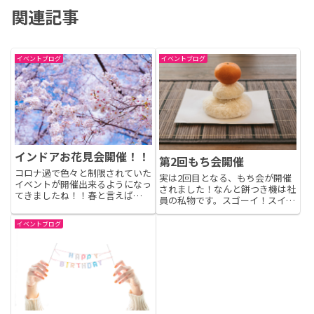
関連記事
イベントブログ
イベントブログ
インドアお花見会開催！！
第2回もち会開催
コロナ過で色々と制限されていた
実は2回目となる、もち会が開催
イベントが開催出来るようになっ
されました！なんと餅つき機は社
てきましたね！！春と言えば
員の私物です。スゴーイ！スイッ
桜！！ということで、数年ぶりに
チを入れるだけで、もち米が炊け
ここエムアールピーでもお花見会
て勝手についてくれるハイテクマ
イベントブログ
が開催されました！今回はなん
シーン☆です。スイッチオンで餅
と、最近流行りのインドア花見で
になってくれました。独特の香り
す。青空の元、ピンク色の桜の花
が食欲をそそります。お餅うに
を愛で...
ょ...