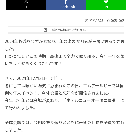
X
Facebook
LINE
2024.12.25
2025.10.03
この記事は
約2分
で読めます。
2024年も残りわずかとなり、年の瀬の雰囲気が一層深まってきま
した。
何かと忙しいこの時期、最後まで全力で取り組み、今年一年を気
持ちよく締めくくりたいです！
さて、2024年12月21日（土）、
冬にしては暖かい陽気に恵まれたこの日、エムアールピーでは恒
例の年末イベント、全体会議と忘年会が開催されました。
今年は例年とは会場が変わり、「ホテルニューオータニ幕張」に
て行われました。
全体会議では、今期の振り返りとともに来期の目標を全員で共有
しました。