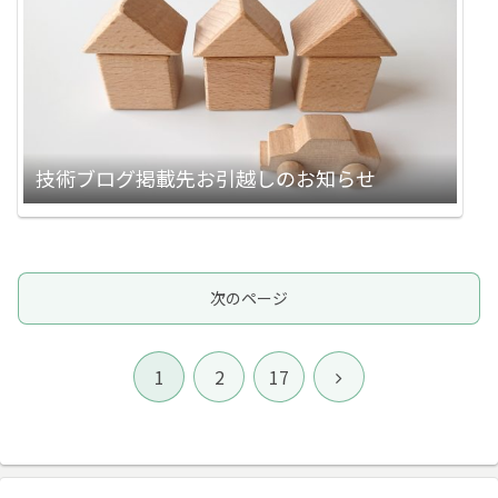
技術ブログ掲載先お引越しのお知らせ
次のページ
次
1
2
17
へ