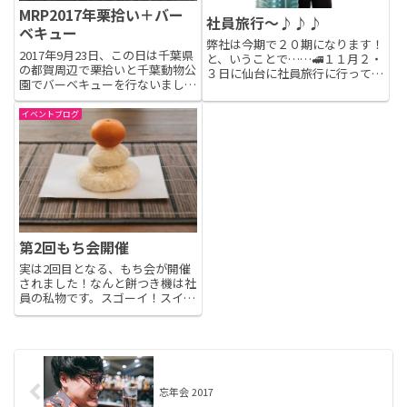
MRP2017年栗拾い＋バー
社員旅行～♪♪♪
ベキュー
弊社は今期で２０期になります！
2017年9月23日、この日は千葉県
と、いうことで……🚅１１月２・
の都賀周辺で栗拾いと千葉動物公
３日に仙台に社員旅行に行ってき
園でバーベキューを行ないまし
ました〜〜！！！！仙台といった
た。天気は少し曇り気味でしたけ
ら牛タンですよね！なので、１日
ど、とても楽しめました。まずは
イベントブログ
目のお昼ご飯はみんなで牛タンひ
栗拾いで、都賀駅からタクシーで
つまぶしです🥰🥰🥰あぁ、思い出
栗拾いができる農家へ移動。栗畑
すだけでよだれが🤤🤤🤤と、ま
のおじさん（先に先回りして...
ぁ...
第2回もち会開催
実は2回目となる、もち会が開催
されました！なんと餅つき機は社
員の私物です。スゴーイ！スイッ
チを入れるだけで、もち米が炊け
て勝手についてくれるハイテクマ
シーン☆です。スイッチオンで餅
になってくれました。独特の香り
が食欲をそそります。お餅うに
ょ...
忘年会 2017