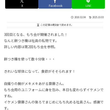
X
Facebook
LINE
2018.02.04
2025.10.03
この記事は
約1分
で読めます。
3回目となる、もち会が開催されました！
なんと餅つき機は社員の私物です。
詳しい内容は第2回もち会を参照。
餅つき機を使って数十分後・・・
きれいな球体になって、食欲がそそられます！
自撮りの腕がメキメキあがる齋藤さん。
もち会用のユニフォームに身を包み、本日も変わらずイケメンで
すね。
イケメン齋藤さんの後ろでまじめにもち丸める社員さん。感謝で
す。