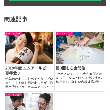
関連記事
イベントブログ
イベントブログ
2019年度 エムアールピー
第3回もち会開催
忘年会♪
3回目となる、もち会が開催され
ました！なんと餅つき機は社員の
新年明けましておめでとうござい
私物です。詳しい内容は第2回も
ます！！！年も明けましたが、昨
ち会を参照。餅つき機を使って数
年末行われましたエムアールピー
十分後・・・きれいな球体になっ
忘年会の様子をご紹介いたしま
て、食欲がそそられます！自撮り
す。2019年12月21日
イベントブログ
の腕がメキメキあがる齋藤さん。
——————————————————
もち会用のユニフォームに身を
-今回も『アパホテル＆リゾート
包...
〈東京ベイ幕張〉』内、セント