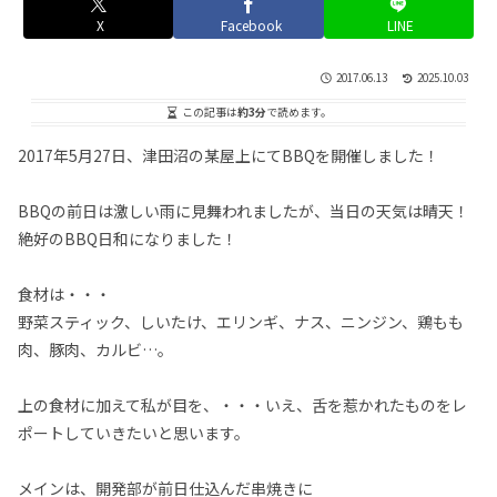
X
Facebook
LINE
2017.06.13
2025.10.03
この記事は
約3分
で読めます。
2017年5月27日、津田沼の某屋上にてBBQを開催しました！
BBQの前日は激しい雨に見舞われましたが、当日の天気は晴天！
絶好のBBQ日和になりました！
食材は・・・
野菜スティック、しいたけ、エリンギ、ナス、ニンジン、鶏もも
肉、豚肉、カルビ…。
上の食材に加えて私が目を、・・・いえ、舌を惹かれたものをレ
ポートしていきたいと思います。
メインは、開発部が前日仕込んだ串焼きに