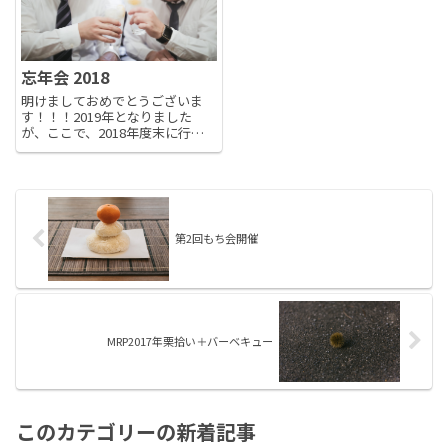
ラ...
忘年会 2018
明けましておめでとうございま
す！！！2019年となりました
が、ここで、2018年度末に行わ
れました、MRP忘年会の様子を紹
介いたします。去る2018年12月
15日…今回も『アパホテル＆リ
ゾート〈東京ベイ幕張〉』内、幕
張ホール2Fにて、開催さ...
第2回もち会開催
MRP2017年栗拾い＋バーベキュー
このカテゴリーの新着記事