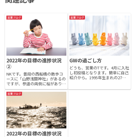
営業ブログ
営業ブログ
2022年の目標の進捗状況
GWの過ごし方
②
どうも、営業のTです。4月に入社
し初投稿となります。簡単に自己
NKです。普段の西船橋の散歩コ
紹介から。1995年生まれの27歳
ースに「山野浅間神社」があるの
です。地元は西船橋で、22歳の時
ですが、参道の両側に桜があり、
まで過ごしていました。23歳で
とてもきれいでした。今はもう葉
結婚し、2人の子供がいる父でも
桜ですが、毎年のお花見スポット
営業ブログ
あります。そんな私のGWの過ご
にお薦めです。日の出も早まり、
し方は、実家のある西船...
朝6時には明るくなるようになっ
てきました。そこで、2022年...
2022年の目標の進捗状況