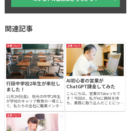
関連記事
営業ブログ
営業ブログ
AI初心者の営業が
行田中学校2年生が来社し
ChatGPT課金してみた
ました！
こんにちは。営業のTakeっちで
11月29日(金)、地元の中学2年生
す！今回は、私がAIに興味を持
が学校のキャリア教育の一環とし
ち、業務に取り込んだことについ
て、私たちの会社に職業インタビ
て書きます。きっかけは社内エン
ューに訪問してくれました。働く
ジニアの一言でした。「AI、すご
人の「15歳のころ」や「仕事」
営業ブログ
いですよ。もう業務の進め方が変
についてのインタビューを通し
わります。」その言葉に背中を押
て、働く人の生き方や考え方を学
され、AIに対して興味を持...
び、自分の将来について考え...