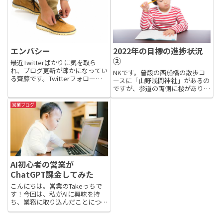
エンパシー
2022年の目標の進捗状況
②
最近Twitterばかりに気を取ら
れ、ブログ更新が疎かになってい
NKです。普段の西船橋の散歩コ
る齊藤です。Twitterフォローし
ースに「山野浅間神社」があるの
てね！Twitterでは文字数制限が
ですが、参道の両側に桜があり、
ある為、長文はここの営業ブログ
とてもきれいでした。今はもう葉
に書こうと思います。幼少期から
桜ですが、毎年のお花見スポット
営業ブログ
本を読むことが苦手だった私は、
にお薦めです。日の出も早まり、
大人になって「...
朝6時には明るくなるようになっ
てきました。そこで、2022年...
AI初心者の営業が
ChatGPT課金してみた
こんにちは。営業のTakeっちで
す！今回は、私がAIに興味を持
ち、業務に取り込んだことについ
て書きます。きっかけは社内エン
ジニアの一言でした。「AI、すご