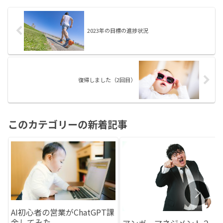
いですよ。もう業務の進め方が変
わります。」その言葉に背中を押
され、AIに対して興味を持...
2023年の目標の進捗状況
復帰しました（2回目）
このカテゴリーの新着記事
AI初心者の営業がChatGPT課
金してみた