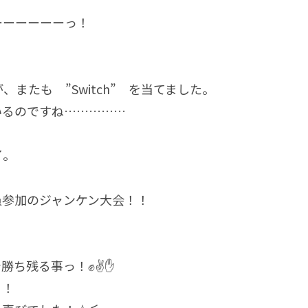
ーーーーーーっ！
、またも ”Switch” を当てました。
いるのですね……………
了。
員参加のジャンケン大会！！
勝ち残る事っ！✊✌✋
！！