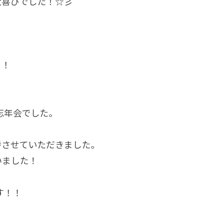
大喜びでした！☆彡
！！
、
忘年会でした。
待させていただきました。
いました！
す！！