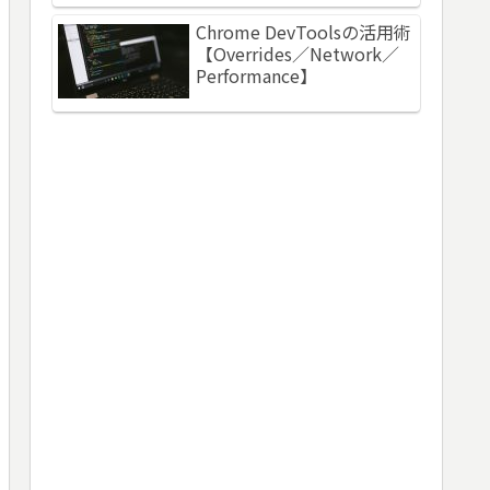
Chrome DevToolsの活用術
【Overrides／Network／
Performance】