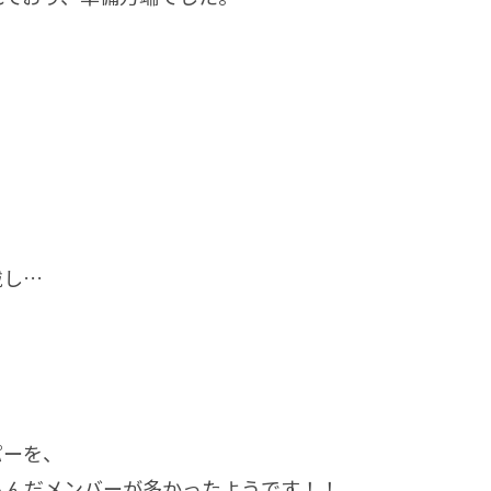
戴し…
パーを、
込んだメンバーが多かったようです！！