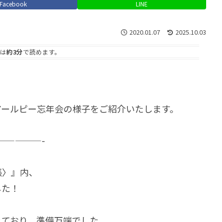
Facebook
LINE
2020.01.07
2025.10.03
は
約3分
で読めます。
アールピー忘年会の様子をご紹介いたします。
—————-
張〉』内、
した！
れており、準備万端でした。