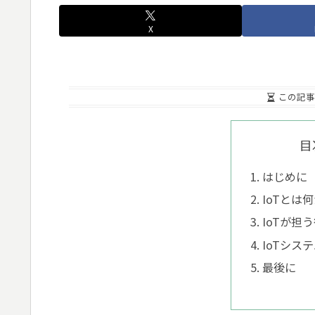
X
この記事
目
はじめに
IoTとは
IoTが担
IoTシス
最後に