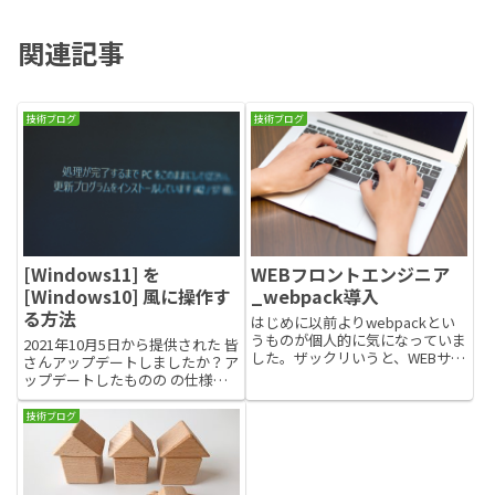
関連記事
技術ブログ
技術ブログ
[Windows11] を
WEBフロントエンジニア
[Windows10] 風に操作す
_webpack導入
る方法
はじめに以前よりwebpackとい
うものが個人的に気になっていま
2021年10月5日から提供された 皆
した。ザックリいうと、WEBサイ
さんアップデートしましたか？ア
ト構築に関連する複数のファイル
ップデートしたものの の仕様が
（モジュール）をまとめてくれる
使いづらい… の方が操作しやす
（バンドルする）ツール（モジュ
かったと思ったことはありません
技術ブログ
ールバンドラ）となります。気に
か。そこで、今回は を と同じ様
なりつつも敷居が高い印象...
な方法で操作ができる設定を３つ
ほどご紹介したいと思...