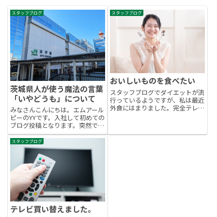
スタッフブログ
スタッフブログ
おいしいものを食べたい
茨城県人が使う魔法の言葉
スタッフブログでダイエットが流
「いやどうも」について
行っているようですが、私は最近
外食にはまりました。完全テレワ
みなさんこんにちは。エムアール
ークということもあり、平日の食
ピーのYYです。入社して初めての
生活が味気ないものとなっていま
ブログ投稿となります。突然です
す。その反動で、買い出し等に出
が、みなさん茨城県と言われてま
掛けた際は、おいしいものを食べ
ず何を思い浮かべるでしょうか？
スタッフブログ
たい＝外食をするとなりまし
納豆、魅力度最下位、田舎・・・
た。...
様々な声が聞こえてきます。エム
アールピーは千葉県西船橋にオ...
テレビ買い替えました。