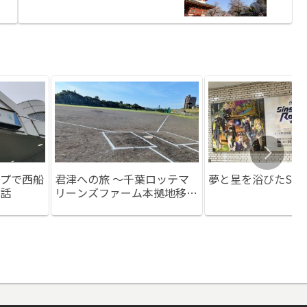
プで西船
君津への旅 ～千葉ロッテマ
夢と星を浴びたSit
話
リーンズファーム本拠地移転
～