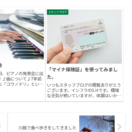
スタッフブログ
会
「マイナ保険証」を使ってみまし
日、ピアノの発表会に出
た。
！♪曲について♪7年前
た「コウノドリ」という
いつもスタッフブログの閲覧ありがとう
曲である清塚信也さんの
ございます。インフラのS.Hです。極端
Bless You』を弾きまし
な天気が続いていますが、体調はいかが
めて聴いたとき、絶対に
でしょうか。私は高血圧持ちにより、罹
りつけのクリニックに月１回通院してい
ます。そこで、先日「マイナ保険証」を
使いましたので、その感...
に
川越で食べ歩きをしてきました