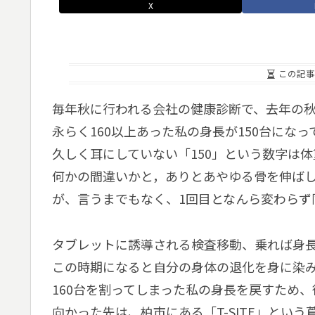
X
この記事
毎年秋に行われる会社の健康診断で、去年の
永らく160以上あった私の身長が150台になっ
久しく耳にしていない「150」という数字は
何かの間違いかと，ありとあやゆる骨を伸ば
が、言うまでもなく、1回目となんら変わらず
タブレットに誘導される検査移動、乗れば身
この時期になると自分の身体の退化を身に染
160台を割ってしまった私の身長を戻すため
向かった先は、柏市にある「T-SITE」とい