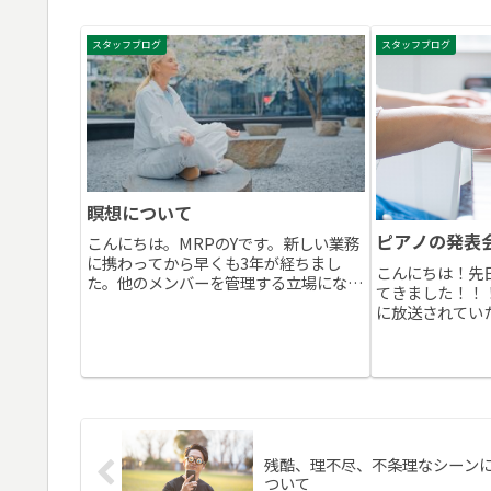
スタッフブログ
スタッフブログ
瞑想について
ピアノの発表
こんにちは。MRPのYです。新しい業務
に携わってから早くも3年が経ちまし
こんにちは！先
た。他のメンバーを管理する立場になっ
てきました！！
た為不安はありますが日々充実していま
に放送されてい
す。最近今読んでいる本の受け売りです
ドラマのテーマ
が瞑想する事を最近始めました。今読ん
『Baby, God 
でいる本に瞑想の事が書か...
た。この曲を初
弾けるよ...
残酷、理不尽、不条理なシーン
ついて