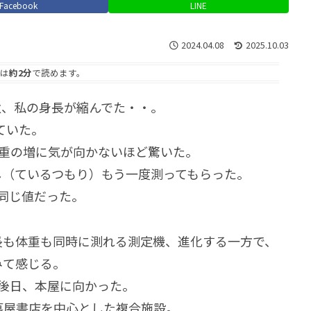
Facebook
LINE
2024.04.08
2025.10.03
は
約2分
で読めます。
秋、私の身長が縮んでた・・。
ていた。
体重の増に気が向かないほど驚いた。
し（ているつもり）もう一度測ってもらった。
同じ値だった。
長も体重も同時に測れる測定機、進化する一方で、
みて感じる。
、後日、本屋に向かった。
う蔦屋書店を中心とした複合施設。