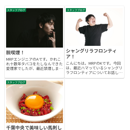
スタッフブログ
スタッフブログ
シャングリラフロンティ
脱喫煙！
ア！
MRPエンジニアのAです。かれこ
こんにちは。MRPのKです。今回
れ十数年タバコをたしなんできた
は、最近ハマっているシャングリ
愛煙家でしたが、最近禁煙しまし
ラフロンティアについてお話しま
た。結構まえから、吸ってるとき
す。シャングリラフロンティアは
たまに肺が痛くなるときがあっ
現在アニメでの放送、週刊少年マ
て、多少の自愛と昨今の肩身の狭
スタッフブログ
ガジンで連載がされている、原作
い時世もあって、何となくはじめ
が「小説家になろう」で投稿され
てみまして、過去、本気で禁煙
ているものになります。ストー...
に...
千葉中央で美味しい馬刺し