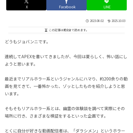
X
Facebook
LINE
2023.08.02
2025.10.03
この記事は
約1分
で読めます。
どうもジョバンニです。
連続してAPEXを書いてきましたが、今回は夏らしく、怖い話にし
ようと思います。
最近までリアルホラー系というジャンルにハマり、約200余りの動
画を見てきて、一番怖かった、ゾッとしたものを紹介しようと思
います。
そもそもリアルホラー系とは、幽霊の体験談を調べて実際にその
場所に行き、さまざまな検証をするといった企画です。
とくに自分が好きな動画配信者は、「ダラシメン」というホラー