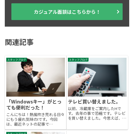
カジュアル面談はこちらから！
関連記事
スタッフブログ
スタッフブログ
「Windowsキー」がとっ
テレビ買い替えました。
ても便利だった！
以前、冷蔵庫をご案内したHで
す。去年の事で恐縮です。テレビ
こんにちは！熱風吹き荒れる日々
を買い替えました。今思えば、そ
にもう疲れ気味のIです。今回
れまでのテレビを10年使ってい
は、最近ネットの記事で
ました。アナログ放送最終年
「Windowsキー」の便利さを今
(2011年)に、地デジテレビに変え
更ながら知りました。その中でも
スタッフブログ