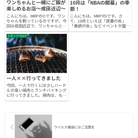
ワンちゃんと一緒にご飯が
10月は「NBAの開幕」の季
楽しめるお店～成田近辺～
節！
こんにちは。MRPのOです。ワン
こんにちは。MRPのIです。さ
ちゃんを飼っているのですが、今
て、10月といえば「読書の秋」
回は成田近辺で、ワンちゃんと一
「食欲の秋」などイベントが盛り
緒にご飯が楽しめるお店を3軒紹
だくさん。だがしかし、10月と
介したいと思います。■イージー
いえば「NBAの開幕」です！
スタッフブログ
ライフカフェ（EASY LIFE CAFE）
NBA2023/2024シーズンが10月24
成田市にある野菜カフェになりま
日から開幕します。楽しみです
す。テラス席の...
ね。そこから2024...
一人××行ってきました
今回、一人で行くには少しハード
ルの高い焼肉とランチバイキング
に行ってきました。焼肉は、もち
ろん一人で楽しめる店ではなく、
家族で出かける一般的な焼肉店で
す。行った店は、4人掛けの席
で、夕食の時間帯は順番待ちする
ほど混雑しているところです。さ
す...
ウイルス感染にはご注意を