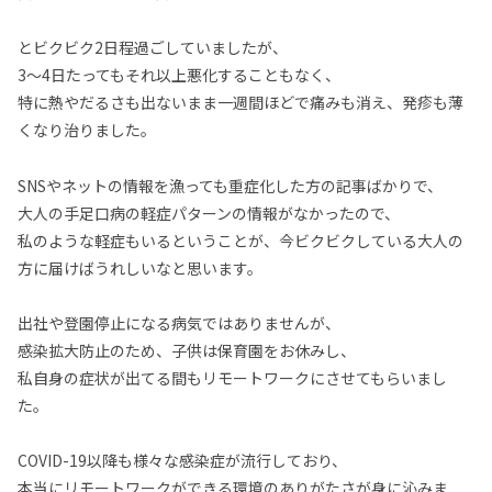
とビクビク2日程過ごしていましたが、
3～4日たってもそれ以上悪化することもなく、
特に熱やだるさも出ないまま一週間ほどで痛みも消え、発疹も薄
くなり治りました。
SNSやネットの情報を漁っても重症化した方の記事ばかりで、
大人の手足口病の軽症パターンの情報がなかったので、
私のような軽症もいるということが、今ビクビクしている大人の
方に届けばうれしいなと思います。
出社や登園停止になる病気ではありませんが、
感染拡大防止のため、子供は保育園をお休みし、
私自身の症状が出てる間もリモートワークにさせてもらいまし
た。
COVID-19以降も様々な感染症が流行しており、
本当にリモートワークができる環境のありがたさが身に沁みま