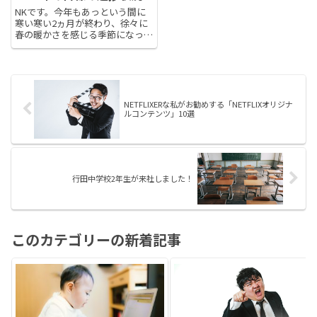
NKです。今年もあっという間に
寒い寒い2ヵ月が終わり、徐々に
春の暖かさを感じる季節になって
きました。朝布団から抜け出すの
がつらい日々が続いてましたが、
ようやく朝から活動的に動き出せ
ますね。さて、2022年に立てた
目標のうち、②プログラム開発...
NETFLIXERな私がお勧めする「NETFLIXオリジナ
ルコンテンツ」10選
行田中学校2年生が来社しました！
このカテゴリーの新着記事