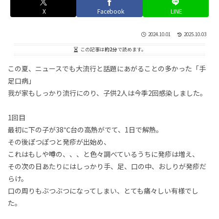
X
Facebook
LINE
2024.10.01
2025.10.03
この記事は
約2分
で読めます。
この夏、ニュースでも大流行と話題にあがることの多かった「手
足口病」
我が家もしっかり流行にのり、子供2人は今季2回感染しました。
1回目
最初に下の子が38℃台の高熱がでて、1日で解熱。
その後ぽつぽつと発疹が出始め、
これはもしや噂の、、、と色々調べているうちに発疹は増え、
その次の日あたりにはしっかり手、足、口の中、おしりが発疹だ
らけ。
口の周りもぶつぶつになってしまい、とても痛々しい有様でし
た。