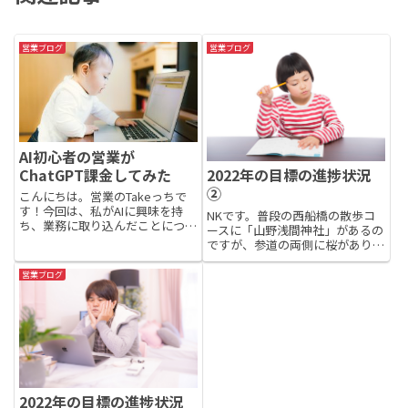
営業ブログ
営業ブログ
AI初心者の営業が
ChatGPT課金してみた
2022年の目標の進捗状況
②
こんにちは。営業のTakeっちで
す！今回は、私がAIに興味を持
NKです。普段の西船橋の散歩コ
ち、業務に取り込んだことについ
ースに「山野浅間神社」があるの
て書きます。きっかけは社内エン
ですが、参道の両側に桜があり、
ジニアの一言でした。「AI、すご
とてもきれいでした。今はもう葉
いですよ。もう業務の進め方が変
桜ですが、毎年のお花見スポット
営業ブログ
わります。」その言葉に背中を押
にお薦めです。日の出も早まり、
され、AIに対して興味を持...
朝6時には明るくなるようになっ
てきました。そこで、2022年...
2022年の目標の進捗状況