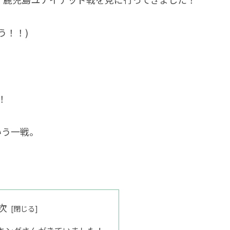
う！！)
！
いう一戦。
次