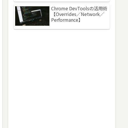
Chrome DevToolsの活用術
【Overrides／Network／
Performance】